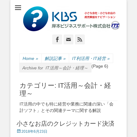
小さな会社・小さなお店のIT経営をナビゲーション
岸本ビジネスサポ
ート株式会社
Facebook
Email
Feed
Home
»
解説記事
»
IT利活用・IT経営
»
(Page 6)
Archive for
IT活用～会計・経理～
カテゴリー:
IT活用～会計・経
理～
IT活用の中でも特に経営や業務に関連の深い「会
計ソフト」とその関連テーマに関する解説
小さなお店のクレジットカード決済
Posted
2018年6月23日
on