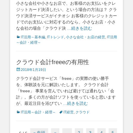
小さな会社や小さなお店で、お客様のお支払いをクレ
ジットカード決済したい、という場合の方法は？ クラ
ウド決済サービスがイチオシ お客様のクレジットカー
ドでのお支払いに対応するのなら、小さなお店・小さ
な会社の場合「クラウド決
…続きを読む
Categories
IT活用～基本編
,
ITトレンド
,
小さな会社・お店の経営
,
IT活用
～会計・経理～
クラウド会計freeeの有用性
Posted
2018年1月19日
on
クラウド会計サービス「freee」の実際の使い勝手
を、体験談を元に解説いたします。 クラウド会計
「freee」 事業を営んでいれば避けては通れない「会
計」。多くの方が会計ソフトを使っていると思います
が、最近注目を浴びてい
…続きを読む
Categories
Tags
IT活用～会計・経理～
IT経営
,
クラウド
Post
« 先頭
«
...
2
3
4
5