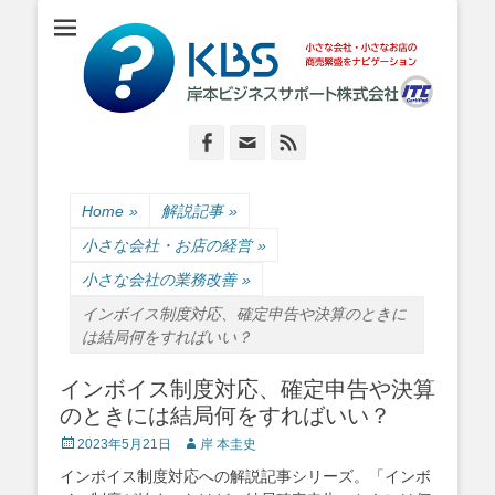
小さな会社・小さなお店のIT経営をナビゲーション
岸本ビジネスサポ
ート株式会社
Facebook
Email
Feed
Home
»
解説記事
»
小さな会社・お店の経営
»
小さな会社の業務改善
»
インボイス制度対応、確定申告や決算のときに
は結局何をすればいい？
インボイス制度対応、確定申告や決算
のときには結局何をすればいい？
Posted
Author
2023年5月21日
岸 本圭史
on
インボイス制度対応への解説記事シリーズ。「インボ