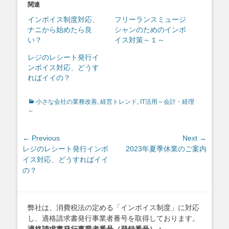
関連
インボイス制度対応、
フリーランスミュージ
ナニから始めたら良
シャンのためのインボ
い？
イス対策～１～
レジのレシート発行イ
ンボイス対応、どうす
ればイイの？
Categories
小さな会社の業務改善
,
経営トレンド
,
IT活用～会計・経理
～
投
← Previous
Next →
Previous
Next
レジのレシート発行インボ
2023年夏季休業のご案内
稿
post:
post:
イス対応、どうすればイイ
ナ
の？
ビ
ゲ
ー
弊社は、消費税法の定める「インボイス制度」に対応
シ
し、適格請求書発行事業者番号を取得しております。
ョ