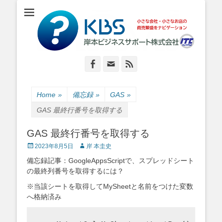
小さな会社・小さなお店のIT経営をナビゲーション
岸本ビジネスサポ
ート株式会社
Facebook
Email
Feed
Home
»
備忘録
»
GAS
»
GAS 最終行番号を取得する
GAS 最終行番号を取得する
Posted
Author
2023年8月5日
岸 本圭史
on
備忘録記事：GoogleAppsScriptで、スプレッドシート
の最終列番号を取得するには？
※当該シートを取得してMySheetと名前をつけた変数
へ格納済み