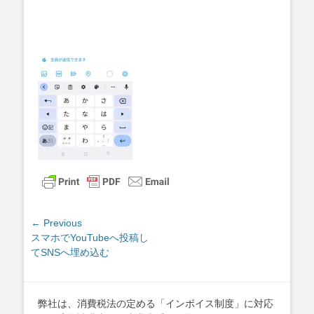
投
← Previous
Previous
スマホでYouTubeへ投稿し
稿
post:
てSNSへ埋め込む
ナ
ビ
ゲ
弊社は、消費税法の定める「インボイス制度」に対応
ー