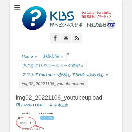
小さな会社・小さなお店のIT経営をナビゲーション
岸本ビジネスサポ
ート株式会社
Facebook
Email
Feed
/
/
Home
»
解説記事
»
小さな会社のホームページ運用
»
スマホでYouTubeへ投稿してSNSへ埋め込む
»
img02_20221106_youtubeupload
img02_20221106_youtubeupload
Posted
Author
2022年11月6日
岸 本圭史
on