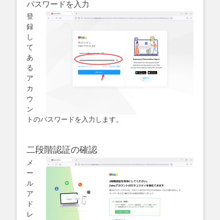
パスワードを入力
登
録
し
て
あ
る
ア
カ
ウ
ン
トのパスワードを入力します。
二段階認証の確認
メ
ー
ル
ア
ド
レ