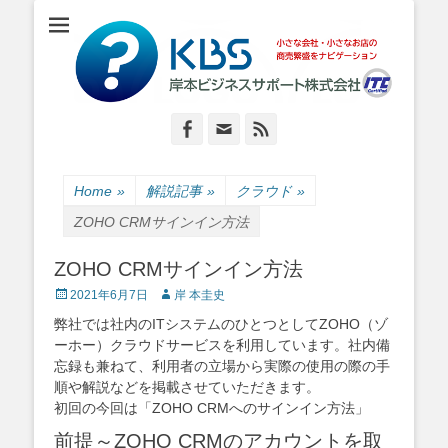
小さな会社・小さなお店のIT経営をナビゲーション
岸本ビジネスサポ
ート株式会社
Facebook
Email
Feed
Home
»
解説記事
»
クラウド
»
ZOHO CRMサインイン方法
ZOHO CRMサインイン方法
Posted
Author
2021年6月7日
岸 本圭史
on
弊社では社内のITシステムのひとつとしてZOHO（ゾ
ーホー）クラウドサービスを利用しています。社内備
忘録も兼ねて、利用者の立場から実際の使用の際の手
順や解説などを掲載させていただきます。
初回の今回は「ZOHO CRMへのサインイン方法」
前提～ZOHO CRMのアカウントを取