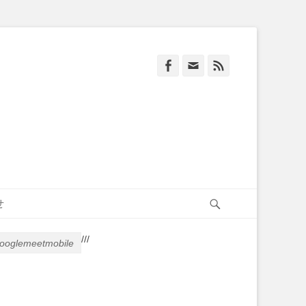
Facebook
Email
Feed
Search
せ
/
/
/
ooglemeetmobile