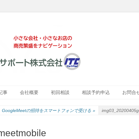
ート株式会社
記事
会社概要
初回相談
相談予約申込
お問合
GoogleMeetの招待をスマートフォンで受ける
»
img03_20200405g
meetmobile