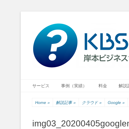
小さな会社・小さなお店のIT経営をナビゲーション
岸本ビジネスサポ
Primary Menu
Skip
サービス
事例（実績）
料金
解説
to
content
Home
»
解説記事
»
クラウド
»
Google
»
img03_20200405google