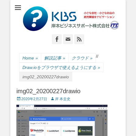
小さな会社・小さなお店のIT経営をナビゲーション
岸本ビジネスサポ
ート株式会社
Facebook
Email
Feed
/
/
Home
»
解説記事
»
クラウド
»
Draw.ioをブラウザで使えるようにする
»
img02_20200227drawio
img02_20200227drawio
Posted
Author
2020年2月27日
岸 本圭史
on