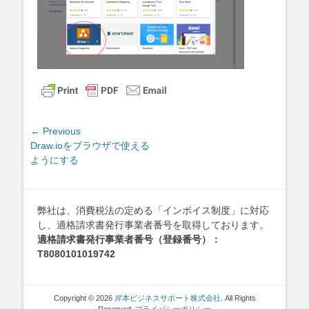
投
← Previous
Previous
Draw.ioをブラウザで使える
稿
post:
ようにする
ナ
ビ
ゲ
弊社は、消費税法の定める「インボイス制度」に対応
ー
し、適格請求書発行事業者番号を取得しております。
シ
適格請求書発行事業者番号（登録番号）：
ョ
T8080101019742
ン
Copyright © 2026
岸本ビジネスサポート株式会社
. All Rights