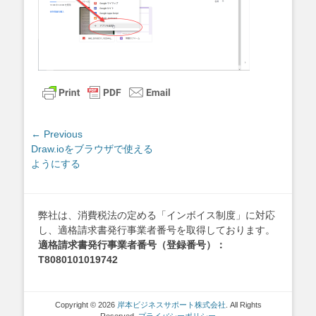
投
← Previous
Previous
Draw.ioをブラウザで使える
稿
post:
ようにする
ナ
ビ
ゲ
弊社は、消費税法の定める「インボイス制度」に対応
ー
し、適格請求書発行事業者番号を取得しております。
シ
適格請求書発行事業者番号（登録番号）：
ョ
T8080101019742
ン
Copyright © 2026
岸本ビジネスサポート株式会社
. All Rights