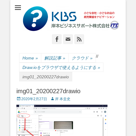
小さな会社・小さなお店のIT経営をナビゲーション
岸本ビジネスサポ
ート株式会社
Facebook
Email
Feed
/
/
Home
»
解説記事
»
クラウド
»
Draw.ioをブラウザで使えるようにする
»
img01_20200227drawio
img01_20200227drawio
Posted
Author
2020年2月27日
岸 本圭史
on