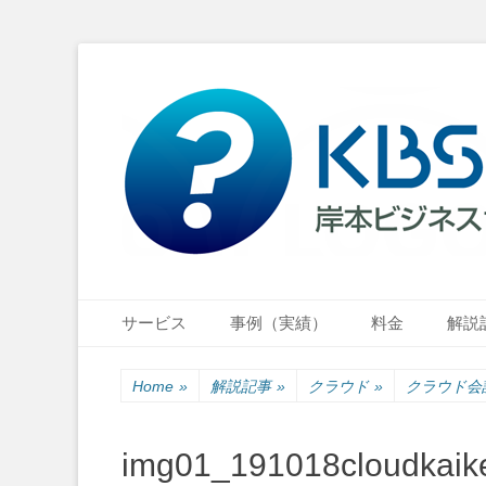
小さな会社・小さなお店のIT経営をナビゲーション
岸本ビジネスサポ
Primary Menu
Skip
サービス
事例（実績）
料金
解説
to
content
Home
»
解説記事
»
クラウド
»
クラウド会
img01_191018cloudkaik