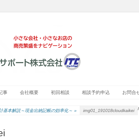
ート株式会社
記事
会社概要
初回相談
相談予約申込
お問合
/
計基本解説～現金出納記帳の効率化～
»
img01_191018cloudkaikei
ei