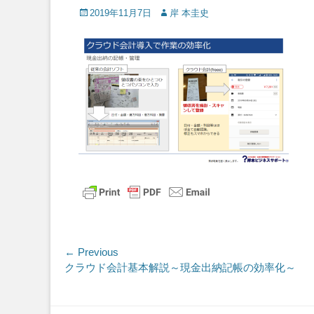
Posted
Author
2019年11月7日
岸 本圭史
on
投
← Previous
Previous
クラウド会計基本解説～現金出納記帳の効率化～
稿
post:
ナ
Skip