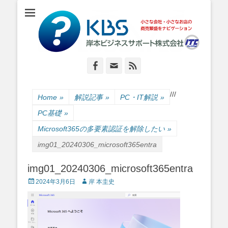
小さな会社・小さなお店のIT経営をナビゲーション
岸本ビジネスサポ
ート株式会社
Facebook
Email
Feed
/
/
/
Home
»
解説記事
»
PC・IT解説
»
PC基礎
»
Microsoft365の多要素認証を解除したい
»
img01_20240306_microsoft365entra
img01_20240306_microsoft365entra
Posted
Author
2024年3月6日
岸 本圭史
on