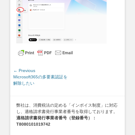
投
← Previous
Previous
Microsoft365の多要素認証を
稿
post:
解除したい
ナ
ビ
ゲ
弊社は、消費税法の定める「インボイス制度」に対応
ー
し、適格請求書発行事業者番号を取得しております。
シ
適格請求書発行事業者番号（登録番号）：
ョ
T8080101019742
ン