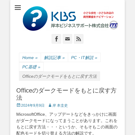
小さな会社・小さなお店のIT経営をナビゲーション
岸本ビジネスサポ
ート株式会社
Facebook
Email
Feed
Home
»
解説記事
»
PC・IT解説
»
PC基礎
»
Officeのダークモードをもとに戻す方法
Officeのダークモードをもとに戻す方
法
Posted
Author
2024年9月9日
岸 本圭史
on
MicrosoftOffice、アップデートなどをきっかけに画面
がダークモードになってまうことがあります。これを
もとに戻す方法・・・というか、そもそもこの画面の
配色モードを切り替える方法の解説です。