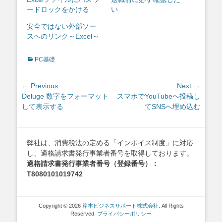
ードロックをかける
い
安全ではない外部ソー
スへのリンク～Excel～
Categories
PC基礎
投
← Previous
Next →
Previous
Next
Deluge 数字をフォーマット
スマホでYouTubeへ投稿し
稿
post:
post:
して表示する
てSNSへ埋め込む
ナ
ビ
ゲ
弊社は、消費税法の定める「インボイス制度」に対応
ー
し、適格請求書発行事業者番号を取得しております。
シ
適格請求書発行事業者番号（登録番号）：
ョ
T8080101019742
ン
Copyright © 2026
岸本ビジネスサポート株式会社
. All Rights
Reserved.
プライバシーポリシー