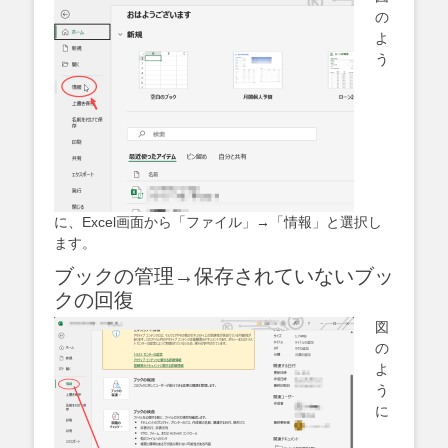
の
よ
う
に、Excel画面から「ファイル」→「情報」と選択し
ます。
ブックの管理→保存されていないブッ
クの回復
図
の
よ
う
に