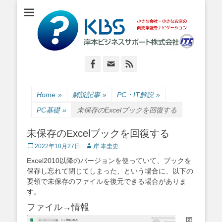
小さな会社・小さなお店のIT経営をナビゲーション
岸本ビジネスサポ
ート株式会社
Facebook
Email
Feed
Home
»
解説記事
»
PC・IT解説
»
PC基礎
»
未保存のExcelブックを回復する
未保存のExcelブックを回復する
Posted
Author
2022年10月27日
岸 本圭史
on
Excel2010以降のバージョンを使っていて、ブックを
保存し忘れて閉じてしまった、という場合に、以下の
要領で未保存のファイルを復元できる場合がありま
す。
ファイル→情報
図