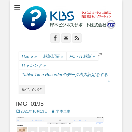
小さな会社・小さなお店のIT経営をナビゲーション
岸本ビジネスサポ
ート株式会社
Facebook
Email
Feed
/
/
/
Home
»
解説記事
»
PC・IT解説
»
ITトレンド
»
Tablet Time Recorderのデータ出力設定をする
»
IMG_0195
IMG_0195
Posted
Author
2021年10月13日
岸 本圭史
on