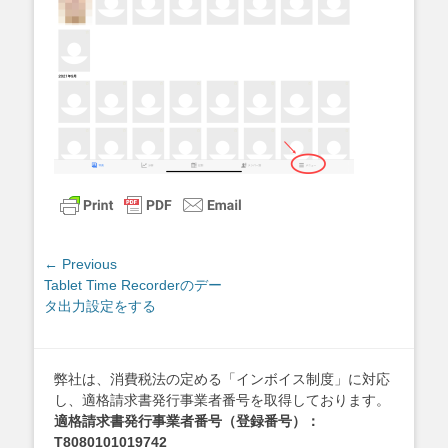
投
← Previous
Previous
Tablet Time Recorderのデー
稿
post:
タ出力設定をする
ナ
ビ
ゲ
弊社は、消費税法の定める「インボイス制度」に対応
ー
し、適格請求書発行事業者番号を取得しております。
シ
適格請求書発行事業者番号（登録番号）：
ョ
T8080101019742