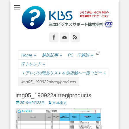
小さな会社・小さなお店のIT経営をナビゲーション
岸本ビジネスサポ
ート株式会社
Facebook
Email
Feed
/
/
/
Home
»
解説記事
»
PC・IT解説
»
ITトレンド
»
エアレジの商品リストを別店舗へ一括コピー
»
img05_190922airregiproducts
img05_190922airregiproducts
Posted
Author
2019年9月22日
岸 本圭史
on