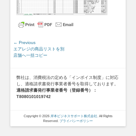
投
← Previous
Previous
エアレジの商品リストを別
稿
post:
店舗へ一括コピー
ナ
ビ
ゲ
弊社は、消費税法の定める「インボイス制度」に対応
ー
し、適格請求書発行事業者番号を取得しております。
シ
適格請求書発行事業者番号（登録番号）：
ョ
T8080101019742
ン
Copyright © 2026
岸本ビジネスサポート株式会社
. All Rights
Reserved.
プライバシーポリシー