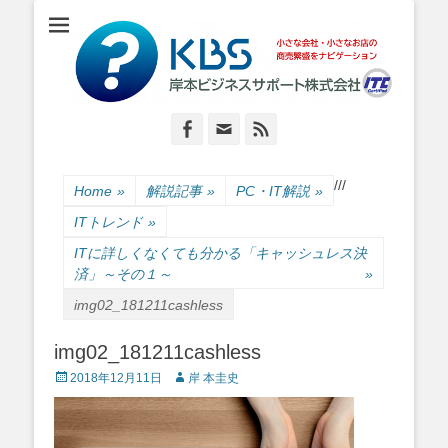
小さな会社・小さなお店のIT経営をナビゲーション
岸本ビジネスサポ
ート株式会社
Facebook
Email
Feed
/
/
/
Home
»
解説記事
»
PC・IT解説
»
ITトレンド
»
ITに詳しくなくても分かる「キャッシュレス決
済」～その１～
»
img02_181211cashless
img02_181211cashless
Posted
Author
2018年12月11日
岸 本圭史
on