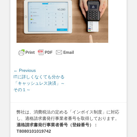
投
← Previous
Previous
ITに詳しくなくても分かる
稿
post:
「キャッシュレス決済」～
ナ
その１～
ビ
ゲ
ー
弊社は、消費税法の定める「インボイス制度」に対応
シ
し、適格請求書発行事業者番号を取得しております。
ョ
適格請求書発行事業者番号（登録番号）：
ン
T8080101019742