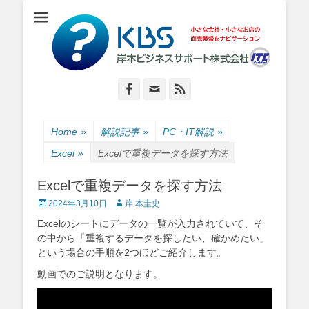
小さな会社・小さなお店のIT経営をナビゲーション
岸本ビジネスサポ
ート株式会社
Facebook
Email
Feed
Home
»
解説記事
»
PC・IT解説
»
Excel
»
Excelで重複データを探す方法
Excelで重複データを探す方法
Posted
Author
2024年3月10日
岸 本圭史
on
Excelのシートにデータの一覧が入力されていて、そ
の中から「重複するデータを探したい、確かめたい」
という場合の手順を2つほどご紹介します。
動画でのご説明となります。