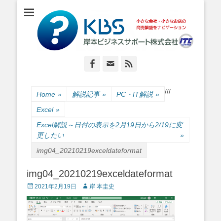
小さな会社・小さなお店のIT経営をナビゲーション
岸本ビジネスサポ
ート株式会社
Facebook
Email
Feed
/
/
/
Home
»
解説記事
»
PC・IT解説
»
Excel
»
Excel解説～日付の表示を2月19日から2/19に変
更したい
»
img04_20210219exceldateformat
img04_20210219exceldateformat
Posted
Author
2021年2月19日
岸 本圭史
on