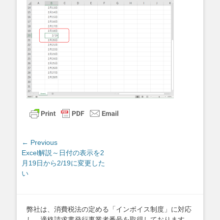
投
← Previous
Previous
Excel解説～日付の表示を2
稿
post:
月19日から2/19に変更した
ナ
い
ビ
ゲ
ー
弊社は、消費税法の定める「インボイス制度」に対応
シ
し、適格請求書発行事業者番号を取得しております。