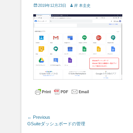
Posted
Author
2019年12月23日
岸 本圭史
on
投
← Previous
Previous
GSuiteダッシュボードの管理
稿
post: