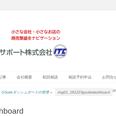
ート株式会社
記事
会社概要
初回相談
相談予約申込
お問合
/
/
/
GSuiteダッシュボードの管理
»
img01_191223gsuitedashboard
hboard