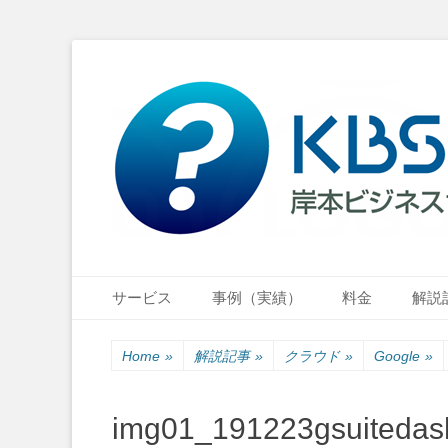
小さな会社・小さなお店のIT経営をナビゲーション
岸本ビジネスサポ
Primary Menu
Skip
サービス
事例（実績）
料金
解説
to
content
Home
»
解説記事
»
クラウド
»
Google
»
img01_191223gsuitedas