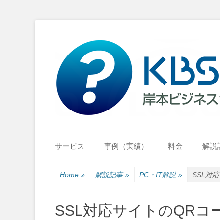
小さな会社・小さなお店のIT経営をナビゲーション
岸本ビジネスサポ
Primary Menu
Skip
サービス
事例（実績）
料金
解説
to
content
Home
»
解説記事
»
PC・IT解説
»
SSL対
SSL対応サイトのQRコ