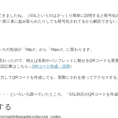
ってきましたね。（SSLというのはざっくり簡単に説明すると暗号
一第三者に盗み取られたりしても暗号化されてるから解読できない
頭が「http://」から「https://」に変わります。
変わったので、例えば名刺やパンフレットに載せるQRコードも変
解説記事はこちら→
QRコード作成・活用
）
入力してQRコードを作成しても、実際にそれを使ってアクセスするとSSL対応
・・・といろいろ調べていたところ、「SSL対応のQRコードを作
する
art/infographics/docs/qr_codes