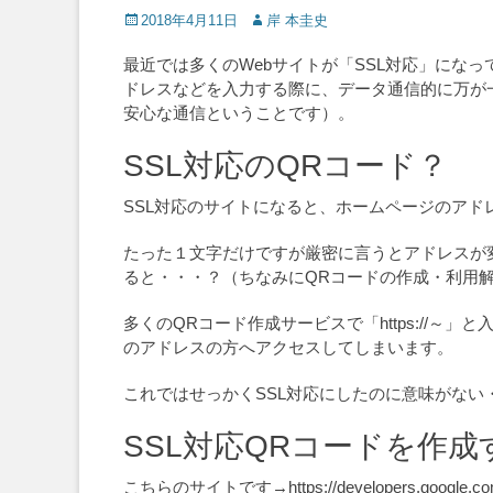
Posted
Author
2018年4月11日
岸 本圭史
on
最近では多くのWebサイトが「SSL対応」にな
ドレスなどを入力する際に、データ通信的に万が
安心な通信ということです）。
SSL対応のQRコード？
SSL対応のサイトになると、ホームページのアドレスの先
たった１文字だけですが厳密に言うとアドレスが
ると・・・？（ちなみにQRコードの作成・利用
多くのQRコード作成サービスで「https://～」と
のアドレスの方へアクセスしてしまいます。
これではせっかくSSL対応にしたのに意味がない
SSL対応QRコードを作成
こちらのサイトです→https://developers.google.com/ch