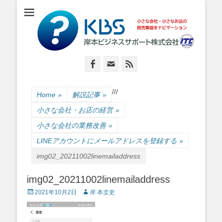
小さな会社・小さなお店のIT経営をナビゲーション
岸本ビジネスサポ
ート株式会社
Facebook
Email
Feed
/
/
/
Home
»
解説記事
»
小さな会社・お店の経営
»
小さな会社の業務改善
»
LINEアカウントにメールアドレスを登録する
»
img02_20211002linemailaddress
img02_20211002linemailaddress
Posted
Author
2021年10月2日
岸 本圭史
on