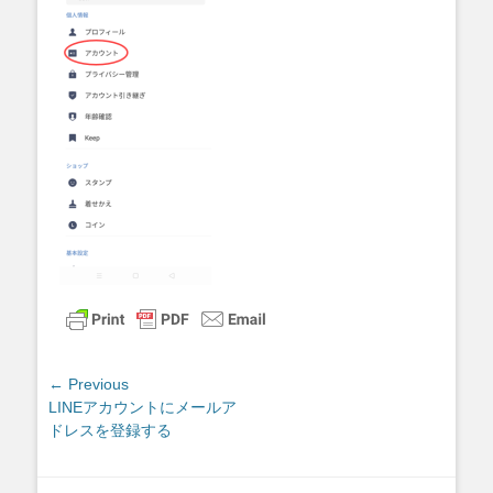
投
← Previous
Previous
LINEアカウントにメールア
稿
post:
ドレスを登録する
ナ
ビ
ゲ