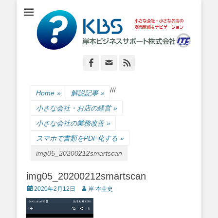
小さな会社・小さなお店のIT経営をナビゲーション
岸本ビジネスサポ
ート株式会社
Facebook
Email
Feed
/
/
/
Home
»
解説記事
»
小さな会社・お店の経営
»
小さな会社の業務改善
»
スマホで書類をPDF化する
»
img05_20200212smartscan
img05_20200212smartscan
Posted
Author
2020年2月12日
岸 本圭史
on