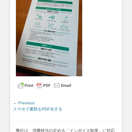
投
← Previous
Previous
スマホで書類をPDF化する
稿
post:
ナ
ビ
ゲ
弊社は、消費税法の定める「インボイス制度」に対応