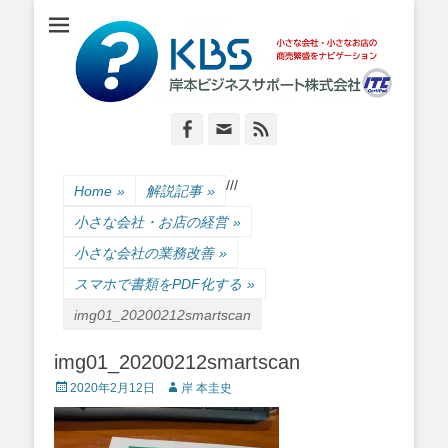
小さな会社・小さなお店のIT経営をナビゲーション
岸本ビジネスサポ
ート株式会社
Facebook
Email
Feed
/
/
/
Home
»
解説記事
»
小さな会社・お店の経営
»
小さな会社の業務改善
»
スマホで書類をPDF化する
»
img01_20200212smartscan
img01_20200212smartscan
Posted
Author
2020年2月12日
岸 本圭史
on