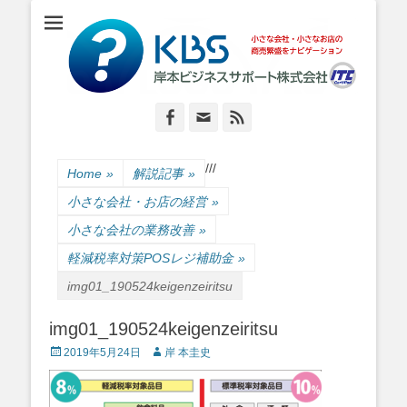
小さな会社・小さなお店のIT経営をナビゲーション
岸本ビジネスサポ
ート株式会社
Facebook
Email
Feed
/
/
/
Home
»
解説記事
»
小さな会社・お店の経営
»
小さな会社の業務改善
»
軽減税率対策POSレジ補助金
»
img01_190524keigenzeiritsu
img01_190524keigenzeiritsu
Posted
Author
2019年5月24日
岸 本圭史
on