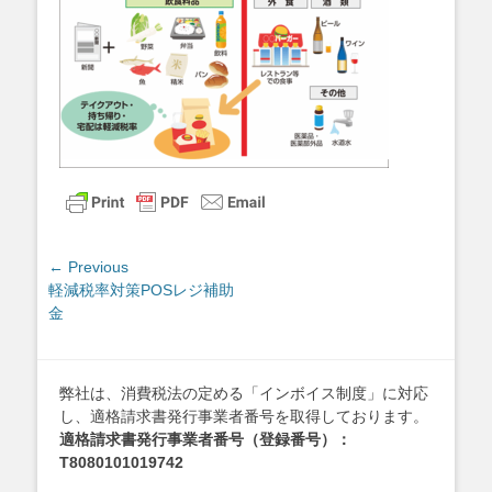
投
← Previous
Previous
軽減税率対策POSレジ補助
稿
post:
金
ナ
ビ
ゲ
弊社は、消費税法の定める「インボイス制度」に対応
ー
し、適格請求書発行事業者番号を取得しております。
シ
適格請求書発行事業者番号（登録番号）：
ョ
T8080101019742
ン