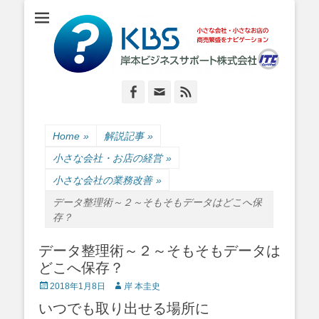
小さな会社・小さなお店のIT経営をナビゲーション
岸本ビジネスサポ
ート株式会社
Facebook
Email
Feed
Home
»
解説記事
»
小さな会社・お店の経営
»
小さな会社の業務改善
»
データ整理術～２～そもそもデータはどこへ保
存？
データ整理術～２～そもそもデータは
どこへ保存？
Posted
Author
2018年1月8日
岸 本圭史
on
いつでも取り出せる場所に