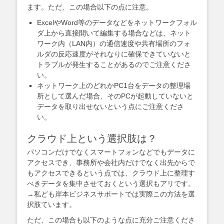
ます。ただ、この場合以下の点に注意。
ExcelやWord等のデータなどをネットワークフォル
ダ上から直接開いて編集する場合などは、ネット
ワーク内（LAN内）の通信速度や共有場所のフォ
ルダの反応速度がそれなりに確保できていないと
トラブルが発生することがあるのでご注意くださ
い。
ネットワーク上のどれかPC1台をデータの整理場
所として選んだ場合、そのPCが起動していないと
データを取り出せないという点にご注意くださ
い。
クラウド上という選択肢は？
パソコンだけでなくスマートフォンなどでもデータに
アクセスでき、事務所や会社内だけでなく出先からで
もアクセスできるという点では、クラウド上に整理す
べきデータを集中させておくという選択もアリです。
→私ども岸本ビジネスサポートでは実際この方法を選
択肢ています。
ただ、この場合も以下のような点に充分ご注意くださ