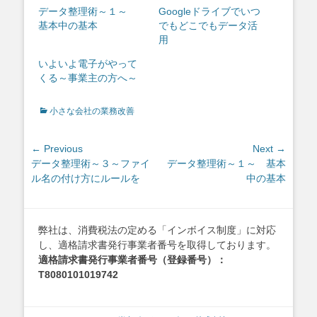
データ整理術～１～
Googleドライブでいつ
基本中の基本
でもどこでもデータ活
用
いよいよ電子がやって
くる～事業主の方へ～
Categories
小さな会社の業務改善
投
← Previous
Next →
Previous
Next
データ整理術～３～ファイ
データ整理術～１～ 基本
稿
post:
post:
ル名の付け方にルールを
中の基本
ナ
ビ
ゲ
弊社は、消費税法の定める「インボイス制度」に対応
ー
し、適格請求書発行事業者番号を取得しております。
シ
適格請求書発行事業者番号（登録番号）：
ョ
T8080101019742
ン