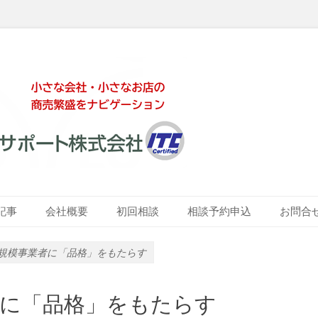
ート株式会社
記事
会社概要
初回相談
相談予約申込
お問合
規模事業者に「品格」をもたらす
に「品格」をもたらす