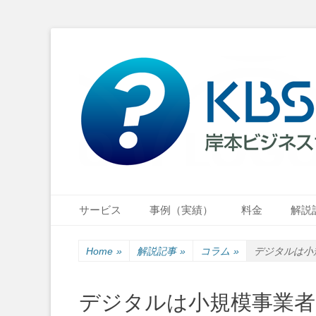
小さな会社・小さなお店のIT経営をナビゲーション
岸本ビジネスサポ
Primary Menu
Skip
サービス
事例（実績）
料金
解説
to
content
Home
»
解説記事
»
コラム
»
デジタルは小
デジタルは小規模事業者