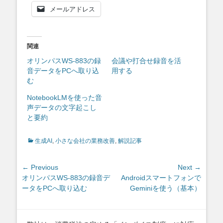
メールアドレス
関連
オリンパスWS-883の録
会議や打合せ録音を活
音データをPCへ取り込
用する
む
NotebookLMを使った音
声データの文字起こし
と要約
Categories
生成AI
,
小さな会社の業務改善
,
解説記事
投
← Previous
Next →
Previous
Next
オリンパスWS-883の録音デ
Androidスマートフォンで
稿
post:
post:
ータをPCへ取り込む
Geminiを使う（基本）
ナ
ビ
ゲ