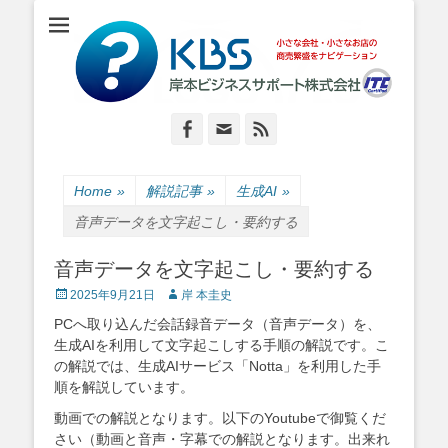
小さな会社・小さなお店のIT経営をナビゲーション
岸本ビジネスサポ
ート株式会社
Facebook
Email
Feed
Home
»
解説記事
»
生成AI
»
音声データを文字起こし・要約する
音声データを文字起こし・要約する
Posted
Author
2025年9月21日
岸 本圭史
on
PCへ取り込んだ会話録音データ（音声データ）を、
生成AIを利用して文字起こしする手順の解説です。こ
の解説では、生成AIサービス「Notta」を利用した手
順を解説しています。
動画での解説となります。以下のYoutubeで御覧くだ
さい（動画と音声・字幕での解説となります。出来れ