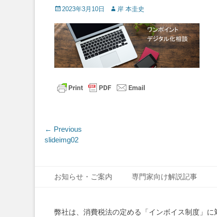
Posted
Author
2023年3月10日
岸 本圭史
on
投
← Previous
Previous
slideimg02
稿
post:
ナ
Footer Menu
Skip
ビ
お知らせ・ご案内
専門家向け解説記事
to
ゲ
content
ー
弊社は、消費税法の定める「インボイス制度」に