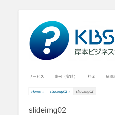
小さな会社・小さなお店のIT経営をナビゲーション
岸本ビジネスサポ
Primary Menu
Skip
サービス
事例（実績）
料金
解説
to
content
Home
»
slideimg02
»
slideimg02
slideimg02