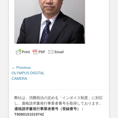
投
← Previous
Previous
OLYMPUS DIGITAL
稿
post:
CAMERA
ナ
ビ
ゲ
弊社は、消費税法の定める「インボイス制度」に対応
ー
し、適格請求書発行事業者番号を取得しております。
シ
適格請求書発行事業者番号（登録番号）：
ョ
T8080101019742