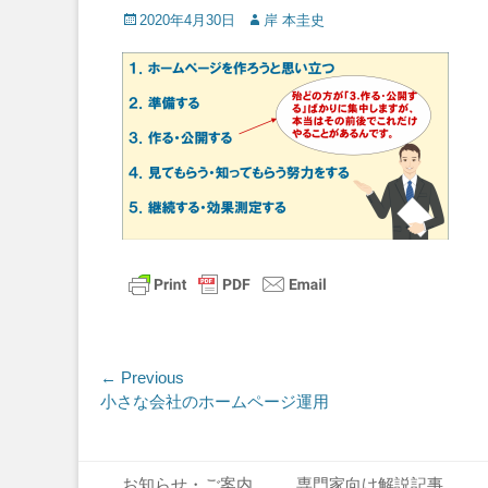
Posted
Author
2020年4月30日
岸 本圭史
on
投
← Previous
Previous
小さな会社のホームページ運用
稿
post:
ナ
Footer Menu
Skip
お知らせ・ご案内
専門家向け解説記事