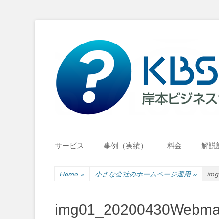
小さな会社・小さなお店のIT経営をナビゲーション
岸本ビジネスサポ
Primary Menu
Skip
サービス
事例（実績）
料金
解説
to
content
Home
»
小さな会社のホームページ運用
»
im
img01_20200430Webma