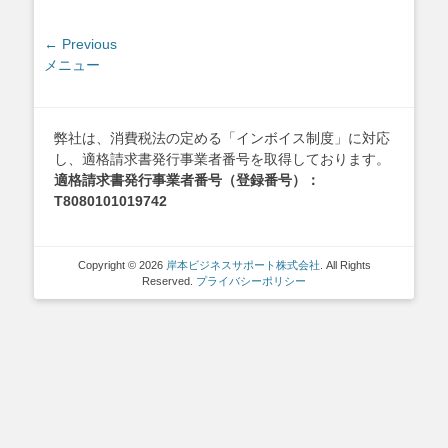
投
← Previous
Previous
メニュー
稿
post:
ナ
ビ
ゲ
弊社は、消費税法の定める「インボイス制度」に対応
し、適格請求書発行事業者番号を取得しております。
ー
適格請求書発行事業者番号（登録番号）：
シ
T8080101019742
ョ
ン
Copyright © 2026
岸本ビジネスサポート株式会社
. All Rights
Reserved.
プライバシーポリシー