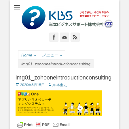
小さな会社・小さなお店のIT経営をナビゲーション
岸本ビジネスサポ
ート株式会社
Facebook
Email
Feed
Home
»
メニュー
»
img01_zohooneintroductionconsulting
img01_zohooneintroductionconsulting
Posted
Author
2020年6月15日
岸 本圭史
on