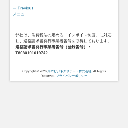
投
← Previous
Previous
メニュー
稿
post:
ナ
ビ
ゲ
弊社は、消費税法の定める「インボイス制度」に対応
し、適格請求書発行事業者番号を取得しております。
ー
適格請求書発行事業者番号（登録番号）：
シ
T8080101019742
ョ
ン
Copyright © 2026
岸本ビジネスサポート株式会社
. All Rights
Reserved.
プライバシーポリシー