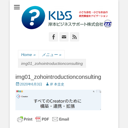
小さな会社・小さなお店のIT経営をナビゲーション
岸本ビジネスサポ
ート株式会社
Facebook
Email
Feed
Home
»
メニュー
»
img01_zohointroductionconsulting
img01_zohointroductionconsulting
Posted
Author
2020年6月3日
岸 本圭史
on