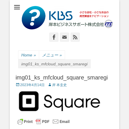
小さな会社・小さなお店のIT経営をナビゲーション
岸本ビジネスサポ
ート株式会社
Facebook
Email
Feed
Home
»
メニュー
»
img01_ks_mfcloud_square_smaregi
img01_ks_mfcloud_square_smaregi
Posted
Author
2023年4月14日
岸 本圭史
on