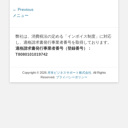
投
← Previous
Previous
メニュー
稿
post:
ナ
ビ
ゲ
弊社は、消費税法の定める「インボイス制度」に対応
し、適格請求書発行事業者番号を取得しております。
ー
適格請求書発行事業者番号（登録番号）：
シ
T8080101019742
ョ
ン
Copyright © 2026
岸本ビジネスサポート株式会社
. All Rights
Reserved.
プライバシーポリシー