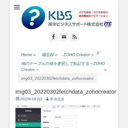
小さな会社・小さなお店のIT経営をナビゲーション
岸本ビジネスサポ
ート株式会社
Facebook
Email
Feed
/
/
Home
»
備忘録
»
ZOHO Creator
»
他のテーブルの値を参照して転記する～ZOHO
Creator～
»
img03_20220302fetchdata_zohocreator
img03_20220302fetchdata_zohocreator
Posted
Author
2022年3月2日
岸 本圭史
on