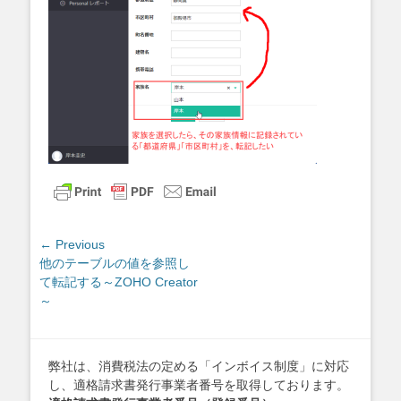
投
← Previous
Previous
他のテーブルの値を参照し
稿
post:
て転記する～ZOHO Creator
ナ
～
ビ
ゲ
ー
弊社は、消費税法の定める「インボイス制度」に対応
シ
し、適格請求書発行事業者番号を取得しております。
ョ