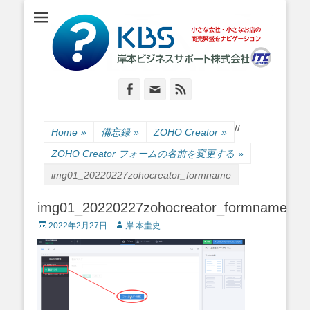
小さな会社・小さなお店のIT経営をナビゲーション
岸本ビジネスサポ
ート株式会社
Facebook
Email
Feed
/
/
Home
»
備忘録
»
ZOHO Creator
»
ZOHO Creator フォームの名前を変更する
»
img01_20220227zohocreator_formname
img01_20220227zohocreator_formname
Posted
Author
2022年2月27日
岸 本圭史
on