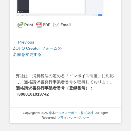
投
← Previous
Previous
ZOHO Creator フォームの
稿
post:
名前を変更する
ナ
ビ
ゲ
弊社は、消費税法の定める「インボイス制度」に対応
ー
し、適格請求書発行事業者番号を取得しております。
シ
適格請求書発行事業者番号（登録番号）：
ョ
T8080101019742
ン
Copyright © 2026
岸本ビジネスサポート株式会社
. All Rights
Reserved.
プライバシーポリシー