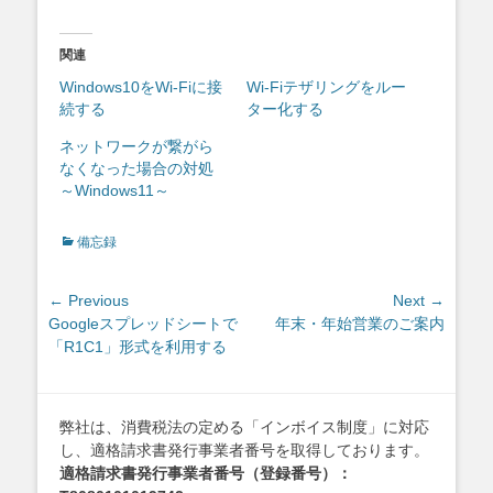
関連
Windows10をWi-Fiに接
Wi-Fiテザリングをルー
続する
ター化する
ネットワークが繋がら
なくなった場合の対処
～Windows11～
Categories
備忘録
投
← Previous
Next →
Previous
Next
Googleスプレッドシートで
年末・年始営業のご案内
稿
post:
post:
「R1C1」形式を利用する
ナ
ビ
ゲ
弊社は、消費税法の定める「インボイス制度」に対応
ー
し、適格請求書発行事業者番号を取得しております。
シ
適格請求書発行事業者番号（登録番号）：
ョ