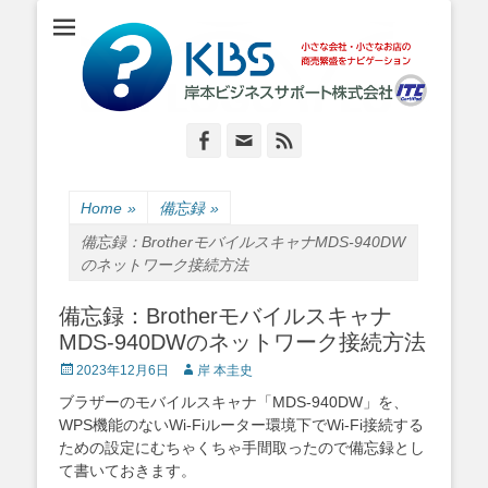
小さな会社・小さなお店のIT経営をナビゲーション
岸本ビジネスサポ
ート株式会社
Facebook
Email
Feed
Home
»
備忘録
»
備忘録：BrotherモバイルスキャナMDS-940DW
のネットワーク接続方法
備忘録：Brotherモバイルスキャナ
MDS-940DWのネットワーク接続方法
Posted
Author
2023年12月6日
岸 本圭史
on
ブラザーのモバイルスキャナ「MDS-940DW」を、
WPS機能のないWi-Fiルーター環境下でWi-Fi接続する
ための設定にむちゃくちゃ手間取ったので備忘録とし
て書いておきます。