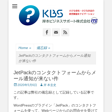
小さな会社・小さなお店のIT経営をナビゲーション
岸本ビジネスサポ
ート株式会社
Facebook
Email
Feed
Home
»
備忘録
»
JetPackのコンタクトフォームからメール通知
が来ない件
JetPackのコンタクトフォームからメ
ール通知が来ない件
Posted
Author
2020年5月6日
岸 本圭史
on
この記事は弊社の備忘録として記録している記事で
す。
WordPressのプラグイン「JetPack」のコンタクトフ
ォームを使って、Webページからのお問合せを受けて