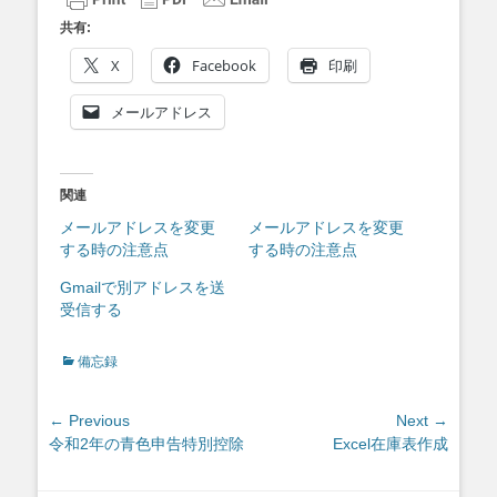
共有:
X
Facebook
印刷
メールアドレス
関連
メールアドレスを変更
メールアドレスを変更
する時の注意点
する時の注意点
Gmailで別アドレスを送
受信する
Categories
備忘録
投
← Previous
Next →
Previous
Next
令和2年の青色申告特別控除
Excel在庫表作成
稿
post:
post:
ナ