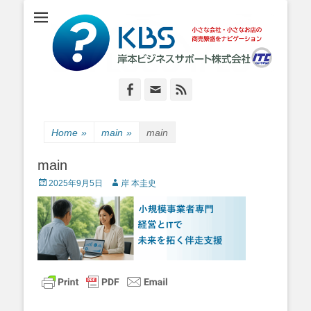
小さな会社・小さなお店のIT経営をナビゲーション
岸本ビジネスサポ
ート株式会社
Facebook
Email
Feed
Home
»
main
»
main
main
Posted
Author
2025年9月5日
岸 本圭史
on