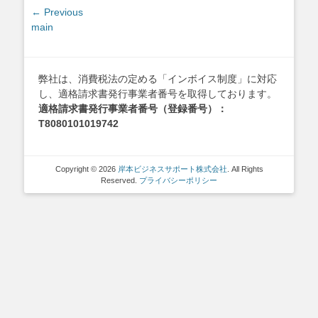
投
← Previous
Previous
main
稿
post:
ナ
ビ
ゲ
弊社は、消費税法の定める「インボイス制度」に対応
し、適格請求書発行事業者番号を取得しております。
ー
適格請求書発行事業者番号（登録番号）：
シ
T8080101019742
ョ
ン
Copyright © 2026
岸本ビジネスサポート株式会社
. All Rights
Reserved.
プライバシーポリシー