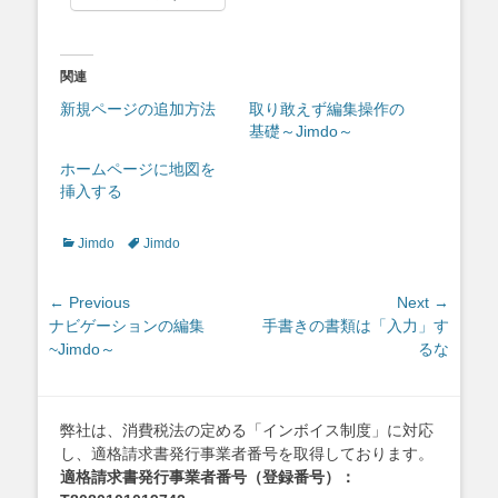
関連
新規ページの追加方法
取り敢えず編集操作の
基礎～Jimdo～
ホームページに地図を
挿入する
Categories
Tags
Jimdo
Jimdo
投
← Previous
Next →
Previous
Next
ナビゲーションの編集
手書きの書類は「入力」す
稿
post:
post:
~Jimdo～
るな
ナ
ビ
ゲ
弊社は、消費税法の定める「インボイス制度」に対応
ー
し、適格請求書発行事業者番号を取得しております。
シ
適格請求書発行事業者番号（登録番号）：
ョ