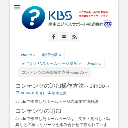
小さな会社・小さなお店のIT経営をナビゲーション
岸本ビジネスサポ
ート株式会社
Facebook
Email
Feed
Home
»
解説記事
»
小さな会社のホームページ運用
»
Jimdo
»
コンテンツの追加操作方法～Jimdo～
コンテンツの追加操作方法～Jimdo～
Posted
Author
2015年10月3日
岸 本圭史
on
Jimdoで作成したホームページの編集方法解説。
コンテンツの追加
Jimdoで作成したホームページは、文章・見出し・写
真などの様々なパーツを組み合わせて作られていま