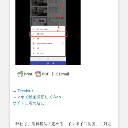
投
← Previous
Previous
スマホで動画撮影してWeb
稿
post:
サイトに埋め込む
ナ
ビ
ゲ
弊社は、消費税法の定める「インボイス制度」に対応
ー