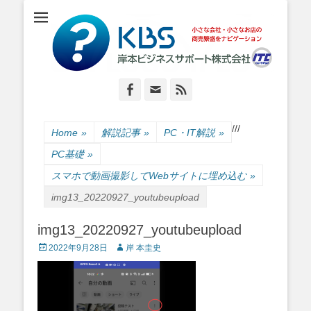
小さな会社・小さなお店のIT経営をナビゲーション
岸本ビジネスサポ
ート株式会社
Facebook
Email
Feed
/
/
/
Home
»
解説記事
»
PC・IT解説
»
PC基礎
»
スマホで動画撮影してWebサイトに埋め込む
»
img13_20220927_youtubeupload
img13_20220927_youtubeupload
Posted
Author
2022年9月28日
岸 本圭史
on