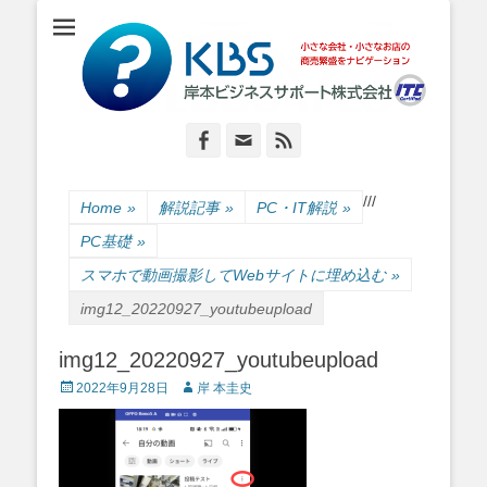
小さな会社・小さなお店のIT経営をナビゲーション
岸本ビジネスサポ
ート株式会社
Facebook
Email
Feed
/
/
/
Home
»
解説記事
»
PC・IT解説
»
PC基礎
»
スマホで動画撮影してWebサイトに埋め込む
»
img12_20220927_youtubeupload
img12_20220927_youtubeupload
Posted
Author
2022年9月28日
岸 本圭史
on