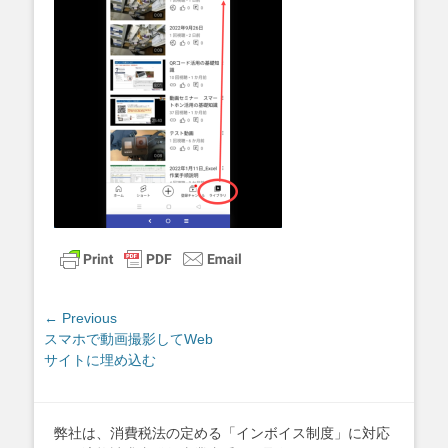
投
← Previous
Previous
スマホで動画撮影してWeb
稿
post:
サイトに埋め込む
ナ
ビ
ゲ
弊社は、消費税法の定める「インボイス制度」に対応
ー