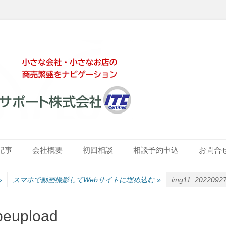
ート株式会社
記事
会社概要
初回相談
相談予約申込
お問合
»
スマホで動画撮影してWebサイトに埋め込む
»
img11_20220927
beupload