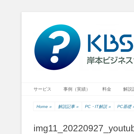
小さな会社・小さなお店のIT経営をナビゲーション
岸本ビジネスサポ
Primary Menu
Skip
サービス
事例（実績）
料金
解説
to
content
Home
»
解説記事
»
PC・IT解説
»
PC基礎
img11_20220927_youtu