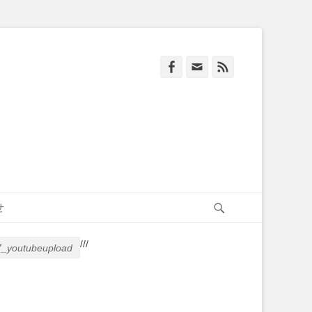
Facebook
Email
Feed
Search
せ
/
/
/
_youtubeupload