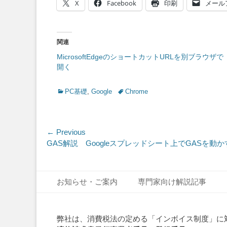
X
Facebook
印刷
メール
関連
MicrosoftEdgeのショートカットURLを別ブラウザで
開く
Categories
Tags
PC基礎
,
Google
Chrome
投
← Previous
Previous
GAS解説 Googleスプレッドシート上でGASを動
稿
post:
ナ
Footer Menu
Skip
ビ
お知らせ・ご案内
専門家向け解説記事
to
ゲ
content
ー
弊社は、消費税法の定める「インボイス制度」に