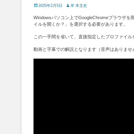
Posted
Author
2025年2月5日
岸 本圭史
on
Windowsパソコン上でGoogleChromeブ
イルを開くか？」を選択する必要があります。
この一手間を省いて、直接指定したプロファイル
動画と字幕での解説となります（音声はありませ