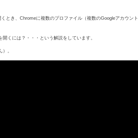
ラウザを開くとき、Chromeに複数のプロファイル（複数のGoogle
を開くには？・・・という解説をしています。
ん）。