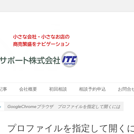
ート株式会社
記事
会社概要
初回相談
相談予約申込
お問合
»
GoogleChromeブラウザ プロファイルを指定して開くには
ラウザ プロファイルを指定して開く