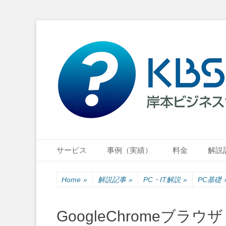
小さな会社・小さなお店のIT経営をナビゲーション
岸本ビジネスサポ
Primary Menu
Skip
サービス
事例（実績）
料金
解説
to
content
Home
»
解説記事
»
PC・IT解説
»
PC基礎
GoogleChromeブ