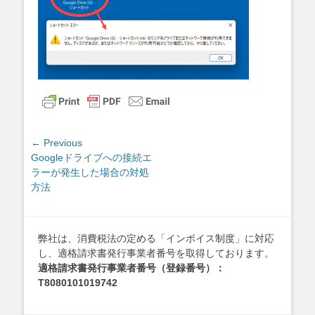
投
← Previous
Previous
Googleドライブへの接続エ
稿
post:
ラーが発生した場合の対処
ナ
方法
ビ
ゲ
ー
弊社は、消費税法の定める「インボイス制度」に対応
シ
し、適格請求書発行事業者番号を取得しております。
ョ
適格請求書発行事業者番号（登録番号）：
ン
T8080101019742