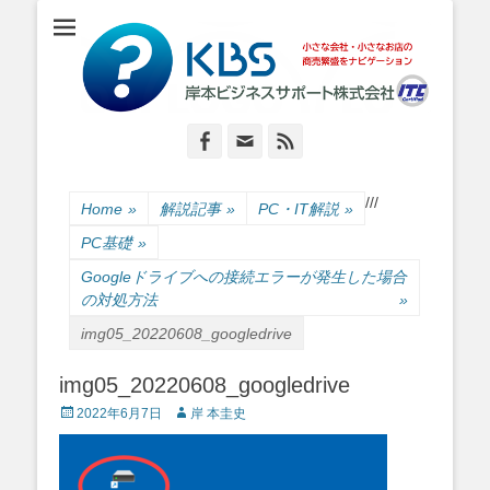
小さな会社・小さなお店のIT経営をナビゲーション
岸本ビジネスサポ
ート株式会社
Facebook
Email
Feed
/
/
/
Home
»
解説記事
»
PC・IT解説
»
PC基礎
»
Googleドライブへの接続エラーが発生した場合
の対処方法
»
img05_20220608_googledrive
img05_20220608_googledrive
Posted
Author
2022年6月7日
岸 本圭史
on