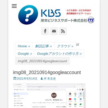
小さな会社・小さなお店のIT経営をナビゲーション
岸本ビジネスサポ
ート株式会社
Facebook
Email
Feed
/
/
/
Home
»
解説記事
»
クラウド
»
Google
»
Googleアカウントの作り方
»
img08_20210914googleaccount
img08_20210914googleaccount
Posted
Author
2021年9月14日
岸 本圭史
on