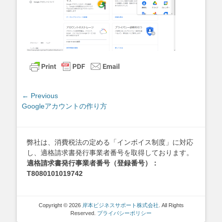
投
← Previous
Previous
Googleアカウントの作り方
稿
post:
ナ
ビ
ゲ
弊社は、消費税法の定める「インボイス制度」に対応
し、適格請求書発行事業者番号を取得しております。
ー
適格請求書発行事業者番号（登録番号）：
シ
T8080101019742
ョ
ン
Copyright © 2026
岸本ビジネスサポート株式会社
. All Rights
Reserved.
プライバシーポリシー