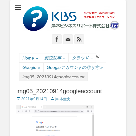
小さな会社・小さなお店のIT経営をナビゲーション
岸本ビジネスサポ
ート株式会社
Facebook
Email
Feed
/
/
/
Home
»
解説記事
»
クラウド
»
Google
»
Googleアカウントの作り方
»
img05_20210914googleaccount
img05_20210914googleaccount
Posted
Author
2021年9月14日
岸 本圭史
on