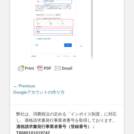
投
← Previous
Previous
Googleアカウントの作り方
稿
post:
ナ
ビ
ゲ
弊社は、消費税法の定める「インボイス制度」に対応
し、適格請求書発行事業者番号を取得しております。
ー
適格請求書発行事業者番号（登録番号）：
シ
T8080101019742