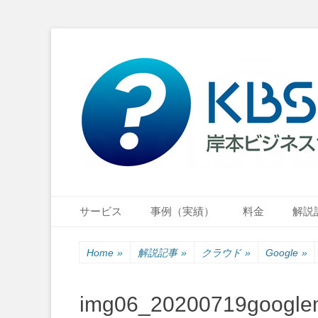
小さな会社・小さなお店のIT経営をナビゲーション
岸本ビジネスサポ
Primary Menu
Skip
サービス
事例（実績）
料金
解説
to
content
Home
»
解説記事
»
クラウド
»
Google
»
img06_20200719googl