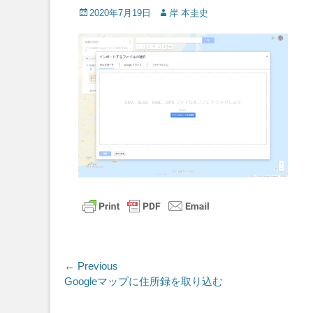
Posted
Author
2020年7月19日
岸 本圭史
on
投
← Previous
Previous
Googleマップに住所録を取り込む
稿
post: