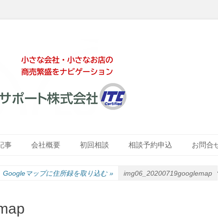
ート株式会社
記事
会社概要
初回相談
相談予約申込
お問合
Googleマップに住所録を取り込む
»
img06_20200719googlemap
emap