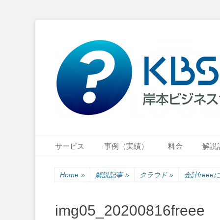
小さな会社・小さなお店のIT経営をナビゲーション
岸本ビジネスサポ
Primary Menu
Skip
サービス
事例（実績）
料金
解説
to
content
Home
»
解説記事
»
クラウド
»
会計free
img05_20200816freee