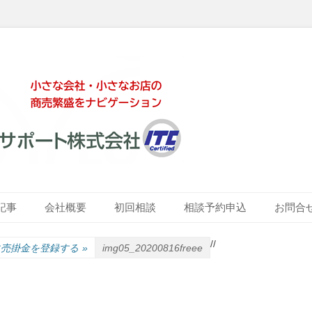
ート株式会社
記事
会社概要
初回相談
相談予約申込
お問合
/
/
eに売掛金を登録する
»
img05_20200816freee