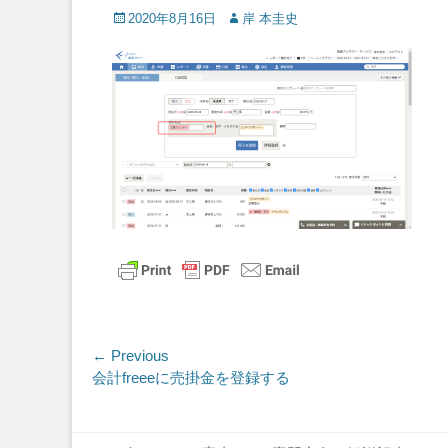
Posted
Author
2020年8月16日
岸 本圭史
on
投
← Previous
Previous
会計freeeに売掛金を登録する
稿
post:
ナ
Footer Menu
Skip