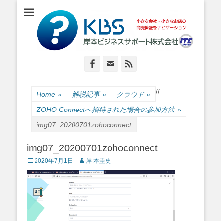
小さな会社・小さなお店のIT経営をナビゲーション
岸本ビジネスサポ
ート株式会社
Facebook
Email
Feed
/
/
Home
»
解説記事
»
クラウド
»
ZOHO Connectへ招待された場合の参加方法
»
img07_20200701zohoconnect
img07_20200701zohoconnect
Posted
Author
2020年7月1日
岸 本圭史
on