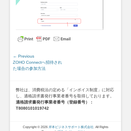
投
← Previous
Previous
ZOHO Connectへ招待され
稿
post:
た場合の参加方法
ナ
ビ
ゲ
弊社は、消費税法の定める「インボイス制度」に対応
ー
し、適格請求書発行事業者番号を取得しております。
シ
適格請求書発行事業者番号（登録番号）：
ョ
T8080101019742
ン
Copyright © 2026
岸本ビジネスサポート株式会社
. All Rights