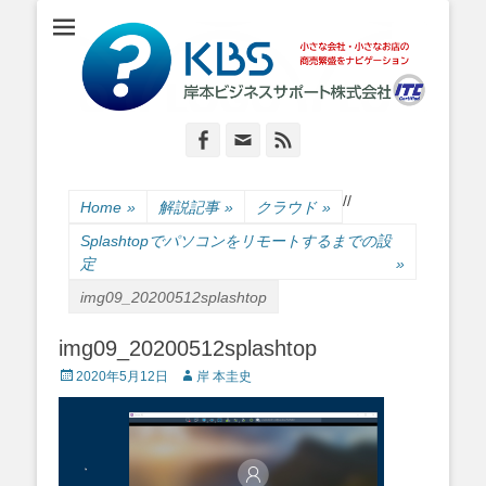
小さな会社・小さなお店のIT経営をナビゲーション
岸本ビジネスサポ
ート株式会社
Facebook
Email
Feed
/
/
Home
»
解説記事
»
クラウド
»
Splashtopでパソコンをリモートするまでの設
定
»
img09_20200512splashtop
img09_20200512splashtop
Posted
Author
2020年5月12日
岸 本圭史
on