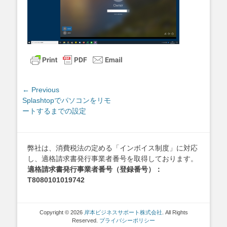
投
← Previous
Previous
Splashtopでパソコンをリモ
稿
post:
ートするまでの設定
ナ
ビ
ゲ
弊社は、消費税法の定める「インボイス制度」に対応
ー
し、適格請求書発行事業者番号を取得しております。
シ
適格請求書発行事業者番号（登録番号）：
ョ
T8080101019742
ン
Copyright © 2026
岸本ビジネスサポート株式会社
. All Rights
Reserved.
プライバシーポリシー