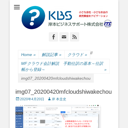
小さな会社・小さなお店のIT経営をナビゲーション
岸本ビジネスサポ
ート株式会社
Facebook
Email
Feed
/
/
Home
»
解説記事
»
クラウド
»
MFクラウド会計解説 手動仕訳の基本～仕訳
帳から登録～
»
img07_20200420mfcloudshiwakechou
img07_20200420mfcloudshiwakechou
Posted
Author
2020年4月20日
岸 本圭史
on