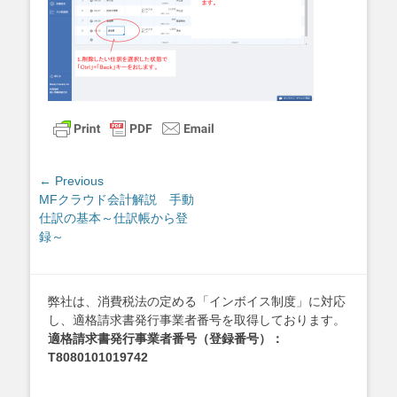
投
← Previous
Previous
MFクラウド会計解説 手動
稿
post:
仕訳の基本～仕訳帳から登
ナ
録～
ビ
ゲ
ー
弊社は、消費税法の定める「インボイス制度」に対応
シ
し、適格請求書発行事業者番号を取得しております。
ョ
適格請求書発行事業者番号（登録番号）：
ン
T8080101019742